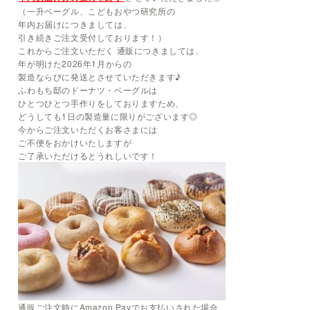
（一升ベーグル、こどもおやつ研究所の
年内お届けにつきましては、
引き続きご注文受付しております！）
これからご注文いただく 通販につきましては、
年が明けた2026年1月からの
製造ならびに発送とさせていただきます♪
ふわもち邸のドーナツ・ベーグルは
ひとつひとつ手作りをしておりますため、
どうしても1日の製造量に限りがございます◎
今からご注文いただくお客さまには
ご不便をおかけいたしますが
ご了承いただけるとうれしいです！
通販ご注文時にAmazon Payでお支払いされた場合