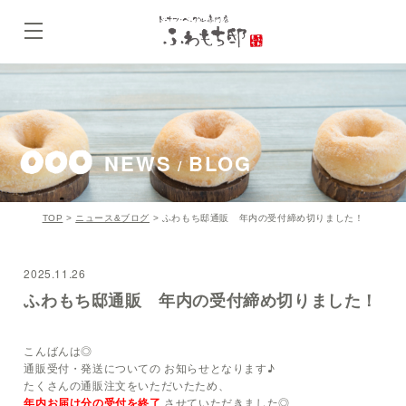
NEWS
BLOG
/
TOP
>
ニュース&ブログ
>
ふわもち邸通販 年内の受付締め切りました！
2025.11.26
ふわもち邸通販 年内の受付締め切りました！
こんばんは◎
通販受付・発送についての お知らせとなります♪
たくさんの通販注文をいただいたため、
年内お届け分の受付を
終了
させていただきました◎