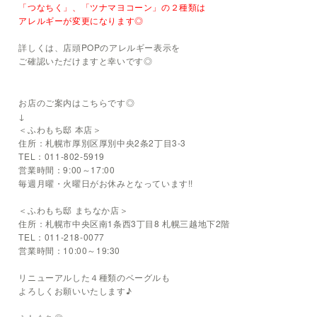
「つなちく」、「ツナマヨコーン」の２種類は
アレルギーが変更になります◎
詳しくは、店頭POPのアレルギー表示を
ご確認いただけますと幸いです◎
お店のご案内はこちらです◎
↓
＜ふわもち邸 本店＞
住所：札幌市厚別区厚別中央2条2丁目3-3
TEL：011-802-5919
営業時間：9:00～17:00
毎週月曜・火曜日がお休みとなっています!!
＜ふわもち邸 まちなか店＞
住所：札幌市中央区南1条西3丁目8 札幌三越地下2階
TEL：011-218-0077
営業時間：10:00～19:30
リニューアルした４種類のベーグルも
よろしくお願いいたします♪