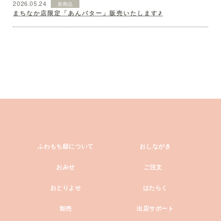
2026.05.24
新商品
まちなか店限定「あんバター」販売いたします♪
ふわもち邸について
おしながき
おみせ
ご注文
おとりよせ
はたらく
卸売
出店サポート