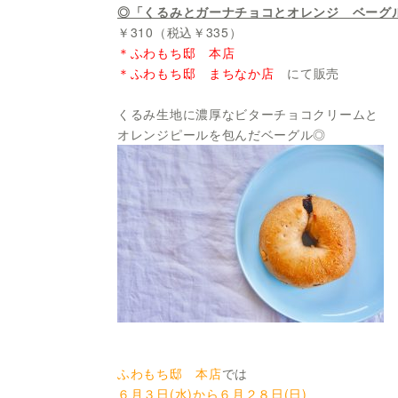
◎「くるみとガーナチョコとオレンジ
ベーグ
￥310（税込￥335）
＊ふわもち邸 本店
＊ふわもち邸 まちなか店
にて販売
くるみ生地に濃厚なビターチョコクリームと
オレンジピールを包んだベーグル◎
ふわもち邸 本店
では
６月３日(水)から６月２８日(日)