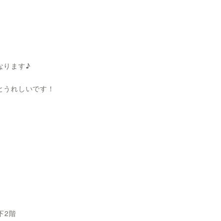
なります♪
とうれしいです！
下2階