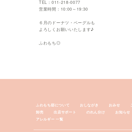
TEL：011-218-0077
営業時間：10:00～19:30
６月のドーナツ・ベーグルも
よろしくお願いいたします♪
ふわもち◎
ふわもち邸について
おしながき
おみせ
卸売
出店サポート
のれん分け
お知らせ
アレルギー 一覧