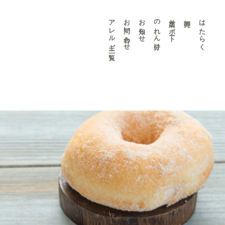
アレルギー 一覧
お問い合わせ
お知らせ
のれん分け
出店サポート
卸売
はたらく