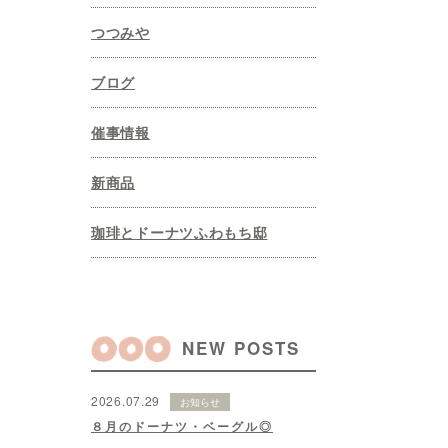
つつみや
ブログ
催事情報
新商品
珈琲とドーナツふわもち邸
NEW POSTS
2026.07.29
お知らせ
８月のドーナツ・ベーグル◎