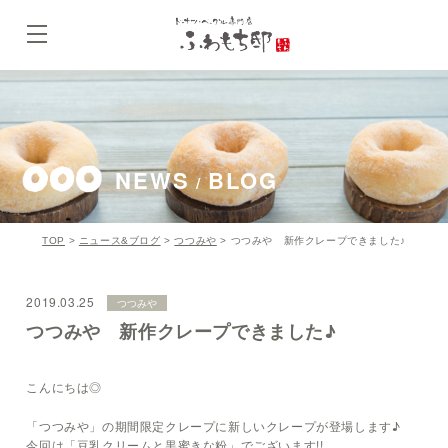
NEWS
BLOG
/
TOP
>
ニュース&ブログ
>
つつみや
>
つつみや 新作クレープできました♪
2019.03.25
つつみや
つつみや 新作クレープできました♪
こんにちは◎
「つつみや」の期間限定クレープに新しいクレープが登場します♪
今回は「豆乳クリームと黒蜜きな粉」でございます!!