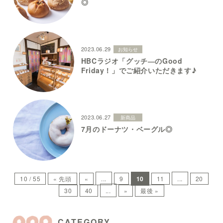
◎
2023.06.29
お知らせ
HBCラジオ「グッチ―のGood
Friday！」でご紹介いただきます♪
2023.06.27
新商品
7月のドーナツ・ベーグル◎
10 / 55
« 先頭
«
...
9
10
11
...
20
30
40
...
»
最後 »
CATEGORY