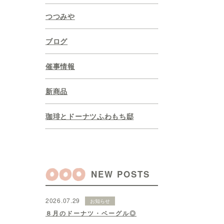
つつみや
ブログ
催事情報
新商品
珈琲とドーナツふわもち邸
NEW POSTS
2026.07.29
お知らせ
８月のドーナツ・ベーグル◎