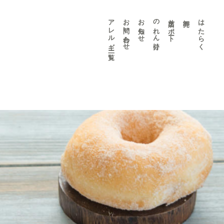
アレルギー 一覧
お問い合わせ
お知らせ
のれん分け
出店サポート
卸売
はたらく